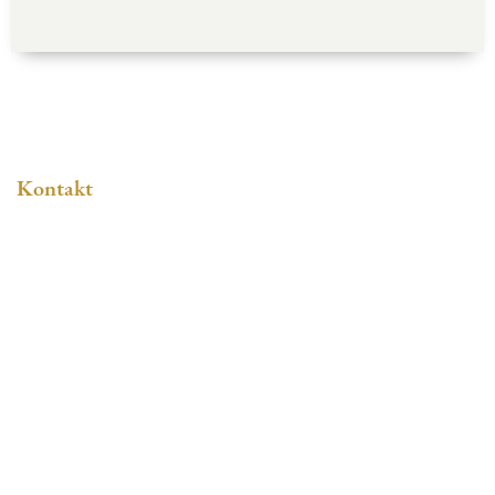
Kontakt
Gerhard Meyer KG
Bäckerei + Konditorei Meyer Mönchhof
Nutzhorner Landstraße 141
27777 Ganderkesee
Tel:
04223 93090