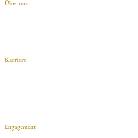
Über uns
Philosophie
Soziales Engagement
Karriere
Stellenangebote
Ausbildung
Online-Bewerbung
Engagement