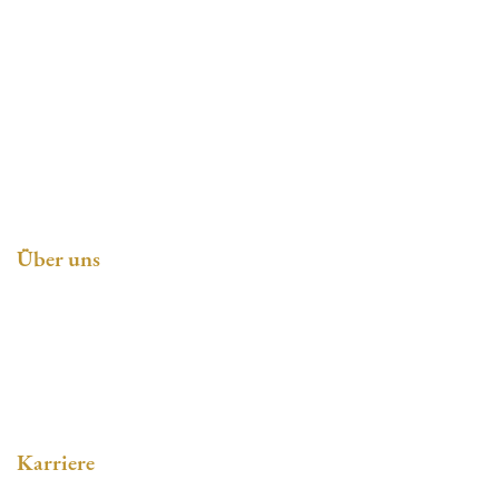
Gerhard Meyer KG
Bäckerei + Konditorei Meyer Mönchhof
Nutzhorner Landstraße 141
27777 Ganderkesee
Tel:
04223 93090
Über uns
Philosophie
Soziales Engagement
Karriere