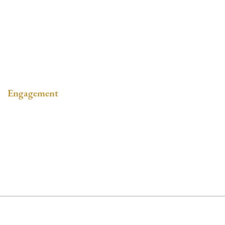
Stellenangebote
Ausbildung
Online-Bewerbung
Engagement
Unser Engagement
Energie
Fairtrade
© Gerhard Meyer KG - Bäckerei und Konditorei Meyer Mönchhof