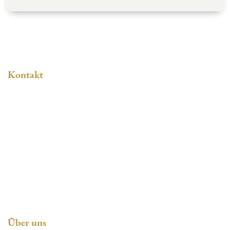
Kontakt
Gerhard Meyer KG
Bäckerei + Konditorei Meyer Mönchhof
Nutzhorner Landstraße 141
27777 Ganderkesee
Tel:
04223 93090
Über uns