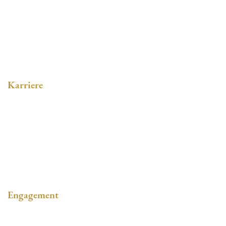
Philosophie
Soziales Engagement
Karriere
Stellenangebote
Ausbildung
Online-Bewerbung
Engagement