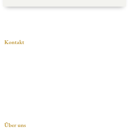
Kontakt
Gerhard Meyer KG
Bäckerei + Konditorei Meyer Mönchhof
Nutzhorner Landstraße 141
27777 Ganderkesee
Tel:
04223 93090
Über uns