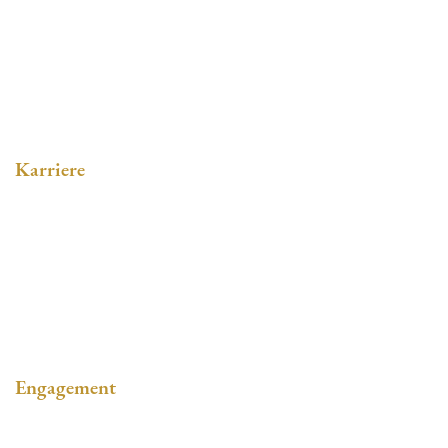
Philosophie
Soziales Engagement
Karriere
Stellenangebote
Ausbildung
Online-Bewerbung
Engagement