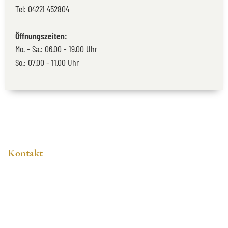
Tel:
04221 452804
Öffnungszeiten:
Mo. - Sa.: 06.00 - 19.00 Uhr
So.: 07.00 - 11.00 Uhr
Kontakt
Gerhard Meyer KG
Bäckerei + Konditorei Meyer Mönchhof
Nutzhorner Landstraße 141