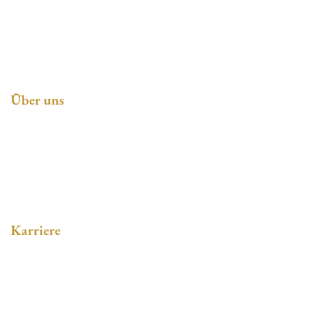
27777 Ganderkesee
Tel:
04223 93090
Über uns
Philosophie
Soziales Engagement
Karriere
Stellenangebote
Ausbildung